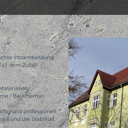
echte Instandsetzung
Fall dem Zufall
aterialien,
eme / Bauchemie.
ältig und professionell
alt und die Stabilität