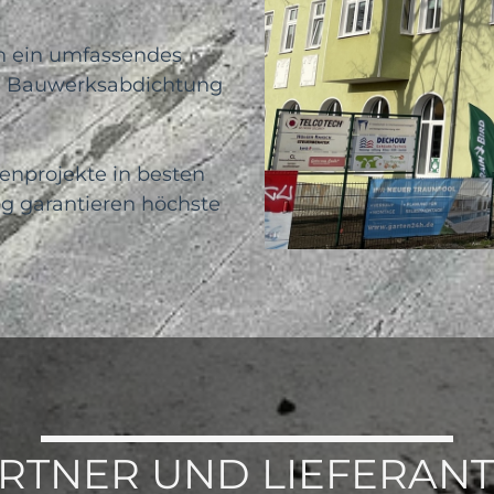
en ein umfassendes
ie Bauwerksabdichtung
ienprojekte in besten
g garantieren höchste
RTNER UND LIEFERAN